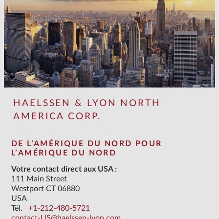
HAELSSEN & LYON NORTH
AMERICA CORP.
DE L’AMÉRIQUE DU NORD POUR
L’AMÉRIQUE DU NORD
Votre contact direct aux USA :
111 Main Street
Westport CT 06880
USA
Tél.
+1-212-480-5721
contact-US@haelssen-lyon.com