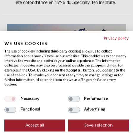
été cofondatrice en 1996 du Specialty Tea Institute.
Privacy policy
WE USE COOKIES
The use of cookies (including third-party cookies) allows us to collect
information about how visitors use our websites. This enables us to constantly
improve the website and optimise your online experience. The information
collected in cookies may also be processed outside the European Union, for
example in the USA. By clicking on the 'Accept all' button, you consent to the
use of cookies. To revoke your consent at any time, to change settings or for
FILM D’ENTREPRISE
further information, click on the icon shown as a 'fingerprint' at the very
Notre film d’entreprise vous plonge dans le monde fascinant
bottom.
du thé chez Hälssen & Lyon.
Continuer à lire
Necessary
Performance
Functional
Advertising
Accept all
Save selection