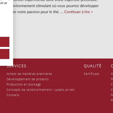
nt' at
ns un environnement stimulant où vous pourrez développer
 et vivre votre passion pour le thé.
Continuer à lire
SERVICES
QUALITÉ
Achats de matières premières
Certificats
M
Développement de produits
P
Production et stockage
C
Concepts de conditionnement / Labels privés
C
Conseils
F
P