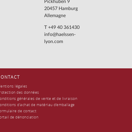
Pickhuben 9
20457 Hamburg
Allemagne
T +49 40 361430
info@haelssen-
lyon.com
CONTACT
entions légales
rotection des données
onditions générales de vente et de livraison
onditions d’achat de matériau d’emballage
ormulaire de contact
ortail de dénonciation