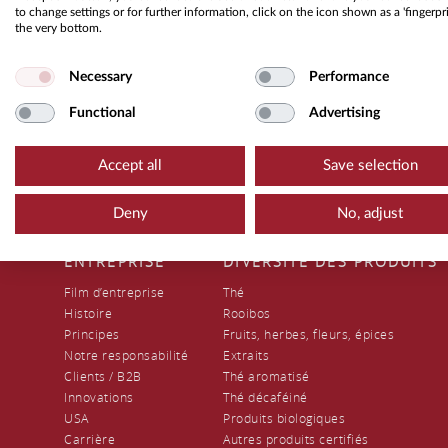
to change settings or for further information, click on the icon shown as a 'fingerpri
nous vous offro
the very bottom.
vos compétences
Necessary
Performance
Functional
Advertising
Accept all
Save selection
Deny
No, adjust
ENTREPRISE
DIVERSITÉ DES PRODUITS
Film d’entreprise
Thé
Histoire
Rooibos
Principes
Fruits, herbes, fleurs, épices
Notre responsabilité
Extraits
Clients / B2B
Thé aromatisé
Innovations
Thé décaféiné
USA
Produits biologiques
Carrière
Autres produits certifiés