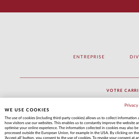
ENTREPRISE
DI
VOTRE CARRI
Votre carrière 
Privacy
Le thé est-il pl
WE USE COOKIES
au bon endroit 
The use of cookies (including third-party cookies) allows us to collect information
how visitors use our websites. This enables us to constantly improve the website a
volonté d'appren
optimise your online experience. The information collected in cookies may also be
Que vous soyez 
processed outside the European Union, for example in the USA. By clicking on the
'Accept all' button, you consent to the use of cookies. To revoke your consent at a
nouvelles ou un