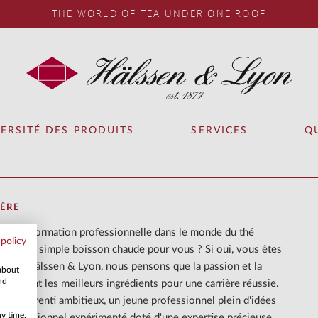
THE WORLD OF TEA UNDER ONE ROOF
VERSITÉ DES PRODUITS
SERVICES
Q
ÈRE
et votre formation professionnelle dans le monde du thé
 policy
us qu'une simple boisson chaude pour vous ? Si oui, vous êtes
! Chez Hälssen & Lyon, nous pensons que la passion et la
 about
nd
dre sont les meilleurs ingrédients pour une carrière réussie.
un apprenti ambitieux, un jeune professionnel plein d'idées
ny time,
 professionnel expérimenté doté d'une expertise précieuse,