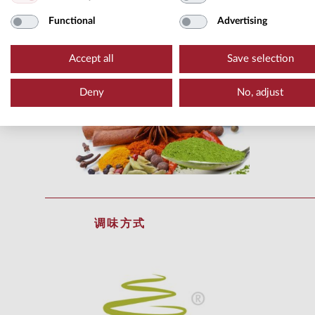
Functional
Advertising
特别创作
Accept all
Save selection
Deny
No, adjust
调味方式