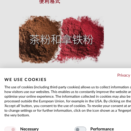
便利格式
Privacy
WE USE COOKIES
The use of cookies (including third-party cookies) allows us to collect information
how visitors use our websites. This enables us to constantly improve the website a
optimise your online experience. The information collected in cookies may also be
processed outside the European Union, for example in the USA. By clicking on the
'Accept all' button, you consent to the use of cookies. To revoke your consent at a
to change settings or for further information, click on the icon shown as a 'fingerpri
the very bottom.
Necessary
Performance