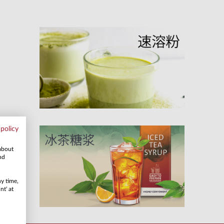
 policy
 about
nd
ny time,
nt' at